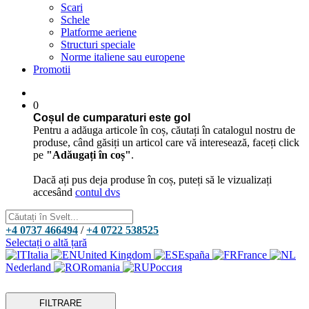
Scari
Schele
Platforme aeriene
Structuri speciale
Norme italiene sau europene
Promotii
0
Coșul de cumparaturi este gol
Pentru a adăuga articole în coș, căutați în catalogul nostru de
produse, când găsiți un articol care vă interesează, faceți click
pe
"Adăugați în coș"
.
Dacă ați pus deja produse în coș, puteți să le vizualizați
accesând
contul dvs
+4 0737 466494
/
+4 0722 538525
Selectați o altă țară
Italia
United Kingdom
España
France
Nederland
Romania
Россия
FILTRARE