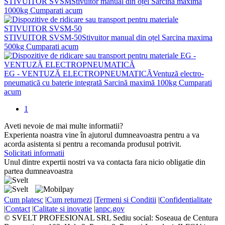
STIVUITOR SVSM
Stivuitor manual din oțel
Sarcina maxima
1000kg
Cumparati acum
STIVUITOR SVSM-50
Stivuitor manual din oțel
Sarcina maxima
500kg
Cumparati acum
EG - VENTUZĂ ELECTROPNEUMATICĂ
Ventuză electro-
pneumatică cu baterie integrată
Sarcină maximă 100kg
Cumparati
acum
1
Aveti nevoie de mai multe informatii?
Experienta noastra vine în ajutorul dumneavoastra pentru a va
acorda asistenta si pentru a recomanda produsul potrivit.
Solicitati informatii
Unul dintre expertii nostri va va contacta fara nicio obligatie din
partea dumneavoastra
Cum platesc
|
Cum returnezi
|
Termeni si Conditii
|
Confidentialitate
|
Contact
|
Calitate si inovatie
|
anpc.gov
© SVELT PROFESIONAL SRL
Sediu social: Soseaua de Centura