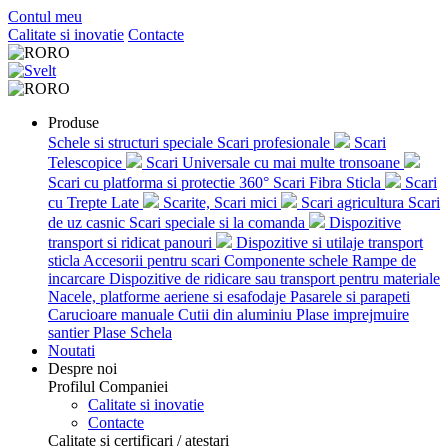
Contul meu
Calitate si inovatie
Contacte
RO
RO
Produse
Schele si structuri speciale
Scari profesionale
Scari
Telescopice
Scari Universale cu mai multe tronsoane
Scari cu platforma si protectie 360°
Scari Fibra Sticla
Scari
cu Trepte Late
Scarite, Scari mici
Scari agricultura
Scari
de uz casnic
Scari speciale si la comanda
Dispozitive
transport si ridicat panouri
Dispozitive si utilaje transport
sticla
Accesorii pentru scari
Componente schele
Rampe de
incarcare
Dispozitive de ridicare sau transport pentru materiale
Nacele, platforme aeriene si esafodaje
Pasarele si parapeti
Carucioare manuale
Cutii din aluminiu
Plase imprejmuire
santier
Plase Schela
Noutati
Despre noi
Profilul Companiei
Calitate si inovatie
Contacte
Calitate si certificari / atestari