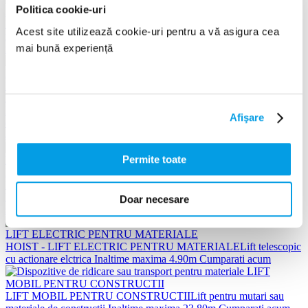
Politica cookie-uri
LIFT MARFA CONSTRUCTII - ELEVATOR MOBIL
Lift pentru
Acest site utilizează cookie-uri pentru a vă asigura cea
materiale de constructii. Capacitate maxima 125 Kg
Inaltime
mai bună experiență
maxima 6.50m
Cumparati acum
HERCULES 850 - DISPOZITIV PENTRU RIDICAT
MATERIALE
Lift electric pentru materiale cu capacitate si inaltime
Afişare
crescute
Inaltime maxima 8.5m, Sarcina maxima 300 kg
Cumparati
acum
Permite toate
HERCULES GRU - DISPOZITIV PENTRU SARCINI GRELE,
MOTOARE AUTO
Macara cu carlig pentru ridicarea si deplasarea
Doar necesare
sarcinilor grele
Sarcina maxima 500 kg
Cumparati acum
HOIST - LIFT ELECTRIC PENTRU MATERIALE
Lift telescopic
cu actionare elctrica
Inaltime maxima 4.90m
Cumparati acum
LIFT MOBIL PENTRU CONSTRUCTII
Lift pentru mutari sau