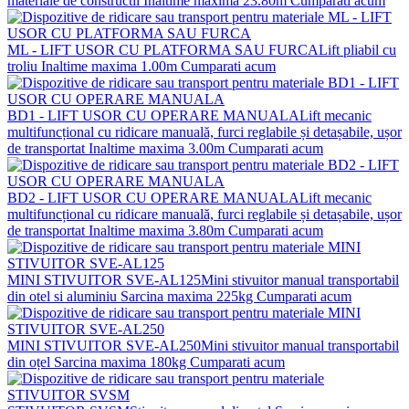
materiale de constructii
Inaltime maxima 23.80m
Cumparati acum
ML - LIFT USOR CU PLATFORMA SAU FURCA
Lift pliabil cu
troliu
Inaltime maxima 1.00m
Cumparati acum
BD1 - LIFT USOR CU OPERARE MANUALA
Lift mecanic
multifuncțional cu ridicare manuală, furci reglabile și detașabile, ușor
de transportat
Inaltime maxima 3.00m
Cumparati acum
BD2 - LIFT USOR CU OPERARE MANUALA
Lift mecanic
multifuncțional cu ridicare manuală, furci reglabile și detașabile, ușor
de transportat
Inaltime maxima 3.80m
Cumparati acum
MINI STIVUITOR SVE-AL125
Mini stivuitor manual transportabil
din otel si aluminiu
Sarcina maxima 225kg
Cumparati acum
MINI STIVUITOR SVE-AL250
Mini stivuitor manual transportabil
din oțel
Sarcina maxima 180kg
Cumparati acum