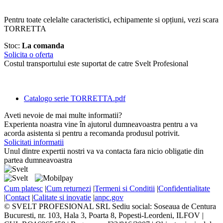
Pentru toate celelalte caracteristici, echipamente si opțiuni, vezi scara
TORRETTA
Stoc:
La comanda
Solicita o oferta
Costul transportului este suportat de catre Svelt Profesional
Catalogo serie TORRETTA.pdf
Aveti nevoie de mai multe informatii?
Experienta noastra vine în ajutorul dumneavoastra pentru a va
acorda asistenta si pentru a recomanda produsul potrivit.
Solicitati informatii
Unul dintre expertii nostri va va contacta fara nicio obligatie din
partea dumneavoastra
Cum platesc
|
Cum returnezi
|
Termeni si Conditii
|
Confidentialitate
|
Contact
|
Calitate si inovatie
|
anpc.gov
© SVELT PROFESIONAL SRL
Sediu social: Soseaua de Centura
Bucuresti, nr. 103, Hala 3, Poarta 8, Popesti-Leordeni, ILFOV |