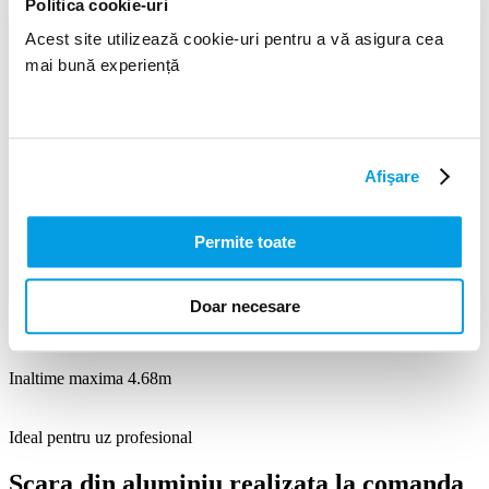
Politica cookie-uri
Acest site utilizează cookie-uri pentru a vă asigura cea
mai bună experiență
Afişare
Permite toate
TORRETTA - SCARA CU PLATFORMA
IN EXTERIOR PENTRU PRELUARE
Doar necesare
MARFA DE PE RAFT
Inaltime maxima 4.68m
Ideal pentru uz profesional
Scara din aluminiu realizata la comanda