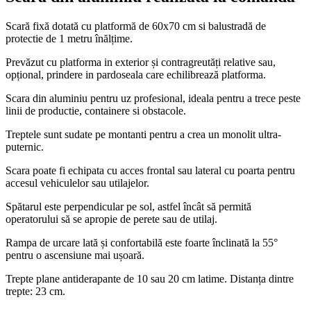
Scară fixă dotată cu platformă de 60x70 cm si balustradă de
protectie de 1 metru înălțime.
Prevăzut cu platforma in exterior și contragreutăți relative sau,
opțional, prindere in pardoseala care echilibrează platforma.
Scara din aluminiu pentru uz profesional, ideala pentru a trece peste
linii de productie, containere si obstacole.
Treptele sunt sudate pe montanti pentru a crea un monolit ultra-
puternic.
Scara poate fi echipata cu acces frontal sau lateral cu poarta pentru
accesul vehiculelor sau utilajelor.
Spătarul este perpendicular pe sol, astfel încât să permită
operatorului să se apropie de perete sau de utilaj.
Rampa de urcare lată și confortabilă este foarte înclinată la 55°
pentru o ascensiune mai ușoară.
Trepte plane antiderapante de 10 sau 20 cm latime. Distanța dintre
trepte: 23 cm.