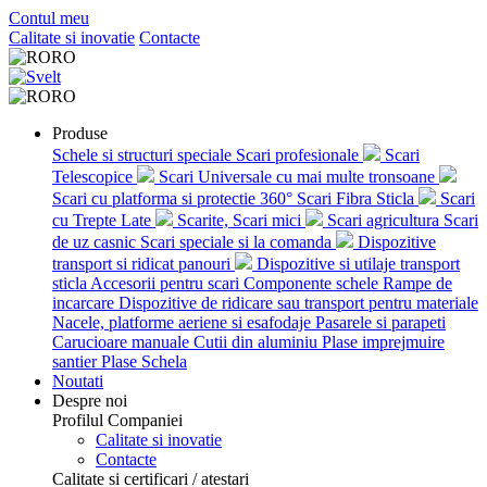
Contul meu
Calitate si inovatie
Contacte
RO
RO
Produse
Schele si structuri speciale
Scari profesionale
Scari
Telescopice
Scari Universale cu mai multe tronsoane
Scari cu platforma si protectie 360°
Scari Fibra Sticla
Scari
cu Trepte Late
Scarite, Scari mici
Scari agricultura
Scari
de uz casnic
Scari speciale si la comanda
Dispozitive
transport si ridicat panouri
Dispozitive si utilaje transport
sticla
Accesorii pentru scari
Componente schele
Rampe de
incarcare
Dispozitive de ridicare sau transport pentru materiale
Nacele, platforme aeriene si esafodaje
Pasarele si parapeti
Carucioare manuale
Cutii din aluminiu
Plase imprejmuire
santier
Plase Schela
Noutati
Despre noi
Profilul Companiei
Calitate si inovatie
Contacte
Calitate si certificari / atestari