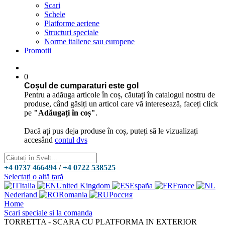
Scari
Schele
Platforme aeriene
Structuri speciale
Norme italiene sau europene
Promotii
0
Coșul de cumparaturi este gol
Pentru a adăuga articole în coș, căutați în catalogul nostru de
produse, când găsiți un articol care vă interesează, faceți click
pe
"Adăugați în coș"
.
Dacă ați pus deja produse în coș, puteți să le vizualizați
accesând
contul dvs
+4 0737 466494
/
+4 0722 538525
Selectați o altă țară
Italia
United Kingdom
España
France
Nederland
Romania
Россия
Home
Scari speciale si la comanda
TORRETTA - SCARA CU PLATFORMA IN EXTERIOR