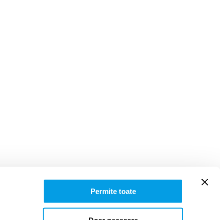
Permite toate
16965458 | Reg. com.: J23/816/2007 | Obiect principal de activitate:
i online autorizat la sediu social
https://www.svelt.ro/
| Certificat de
Doar necesare