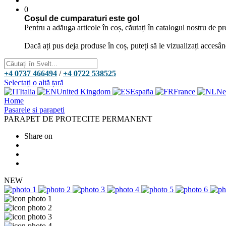
0
Coșul de cumparaturi este gol
Pentru a adăuga articole în coș, căutați în catalogul nostru de pr
Dacă ați pus deja produse în coș, puteți să le vizualizați accesâ
+4 0737 466494
/
+4 0722 538525
Selectați o altă țară
Italia
United Kingdom
España
France
Ne
Home
Pasarele si parapeti
PARAPET DE PROTECITE PERMANENT
Share on
NEW