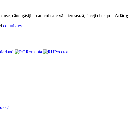
oduse, când găsiți un articol care vă interesează, faceți click pe
"Adăuga
nd
contul dvs
derland
Romania
Россия