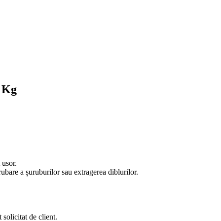
0 Kg
 usor.
ubare a șuruburilor sau extragerea diblurilor.
olicitat de client.